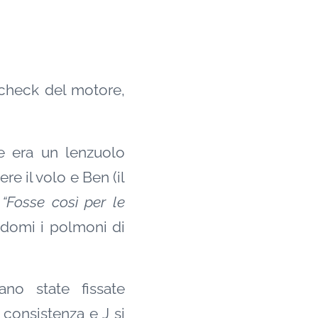
check del motore,
re era un lenzuolo
re il volo e Ben (il
.
“Fosse così per le
domi i polmoni di
no state fissate
 consistenza e J si