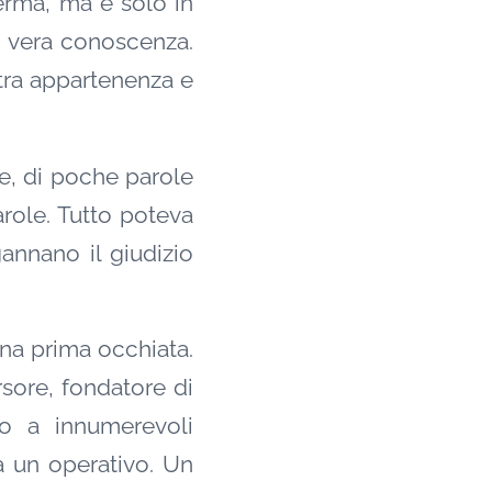
erma, ma è solo in
i vera conoscenza.
ltra appartenenza e
e, di poche parole
role. Tutto poteva
annano il giudizio
una prima occhiata.
rsore, fondatore di
to a innumerevoli
ra un operativo. Un