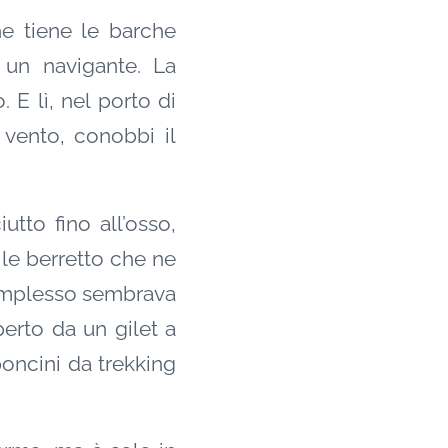
he tiene le barche
 un navigante. La
 E lì, nel porto di
 vento, conobbi il
utto fino all’osso,
ile berretto che ne
complesso sembrava
perto da un gilet a
poncini da trekking