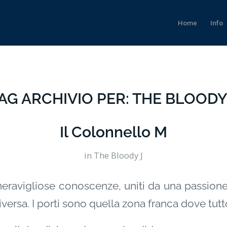
Home
Info
AG ARCHIVIO PER:
THE BLOODY
Il Colonnello M
in
The Bloody J
meravigliose conoscenze, uniti da una passio
iversa. I porti sono quella zona franca dove tutto 