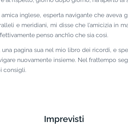
re al rispetto, giorno dopo giorno, ha aperto la s
 amica inglese, esperta navigante che aveva gi
lleli e meridiani, mi disse che l’amicizia in ma
ffettivamente penso anch’io che sia così.
 una pagina sua nel mio libro dei ricordi, e spe
avigare nuovamente insieme. Nel frattempo seg
 consigli.
Imprevisti