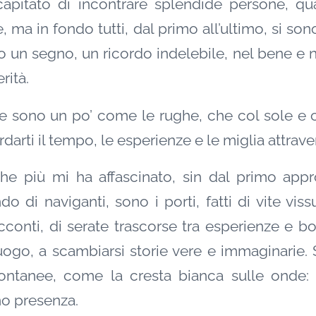
capitato di incontrare splendide persone, qu
, ma in fondo tutti, dal primo all’ultimo, si son
 un segno, un ricordo indelebile, nel bene e n
rità.
re sono un po’ come le rughe, che col sole e c
ordarti il tempo, le esperienze e le miglia attrave
he più mi ha affascinato, sin dal primo app
 di naviganti, sono i porti, fatti di vite vissut
cconti, di serate trascorse tra esperienze e bo
uogo, a scambiarsi storie vere e immaginarie.
ontanee, come la cresta bianca sulle onde:
o presenza.