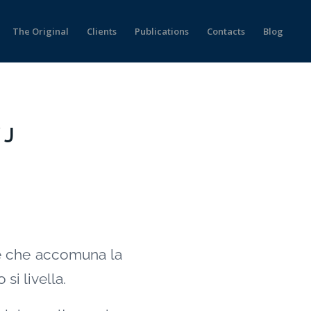
The Original
Clients
Publications
Contacts
Blog
 J
ne che accomuna la
si livella.