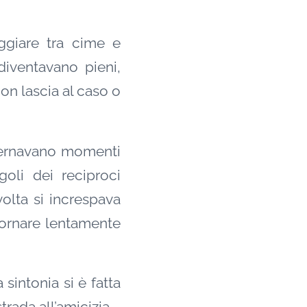
giare tra cime e
diventavano pieni,
on lascia al caso o
alternavano momenti
goli dei reciproci
volta si increspava
tornare lentamente
sintonia si è fatta