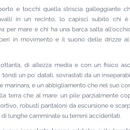
porto e tocchi quella striscia galleggiante c
alli in un recinto, lo capisci subito chi è
 va per mare e chi ha una barca salta all’occhio.
alberi in movimento e il suono delle drizze al
ttanta, di altezza media e con un fisico asci
 tondi un po’ datati, sovrastati da un inseparab
one marinara, e un abbigliamento che nel suo 
lla terra che al mare: un pile parzialmente co
ortivo, robusti pantaloni da escursione e scar
 di lunghe camminate su terreni accidentati.