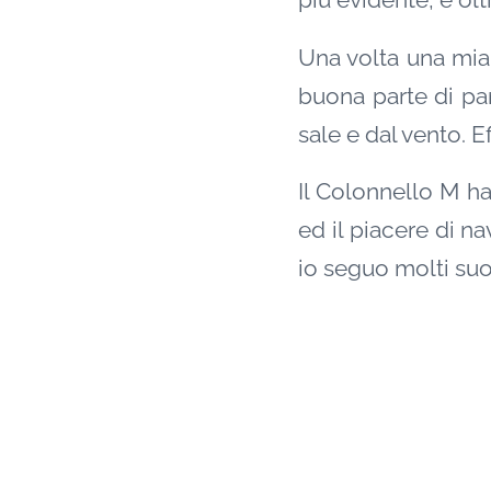
più evidente, e olt
Una volta una mia
buona parte di para
sale e dal vento. E
Il Colonnello M ha
ed il piacere di n
io seguo molti suoi