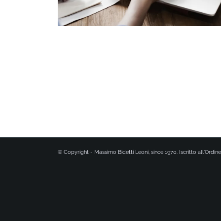
© Copyright - Massimo Bidetti Leoni, since 1970. Iscritto all'Ordine