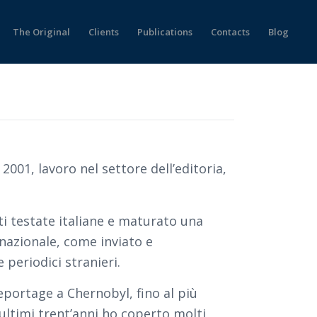
The Original
Clients
Publications
Contacts
Blog
l 2001, lavoro nel settore dell’editoria,
i testate italiane e maturato una
nazionale, come inviato e
 periodici stranieri.
eportage a Chernobyl, fino al più
ultimi trent’anni ho coperto molti